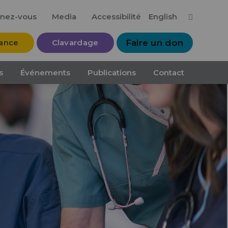
Me
nez-vous
Media
Accessibilité
English
tance
Clavardage
Faire un don
s
Événements
Publications
Contact