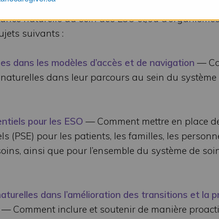
uation, la planification et la mise en œuvre de
dance naturelle au sein des ESO et/ou d’organisme
jets suivants :
les dans les modèles d’accès et de navigation
— C
s naturelles dans leur parcours au sein du système
ntiels pour les ESO
— Comment mettre en place d
s (PSE) pour les patients, les familles, les personn
 soins, ainsi que pour l’ensemble du système de soi
turelles dans l’amélioration des transitions et la p
— Comment inclure et soutenir de manière proacti