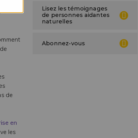
Lisez les témoignages
s
de personnes aidantes
naturelles
omment
Abonnez-vous
 de
es
es
ns de
rise en
ve les