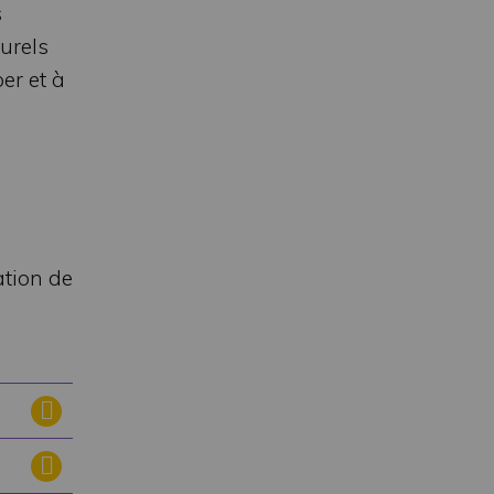
s
urels
er et à
ation de