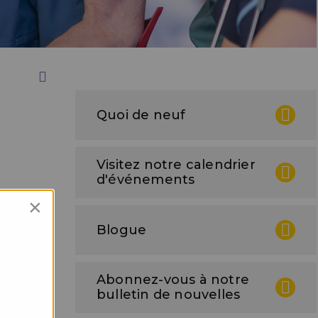
Print this Page
Quoi de neuf
Visitez notre calendrier
d'événements
×
pour les
Blogue
Abonnez-vous à notre
bulletin de nouvelles