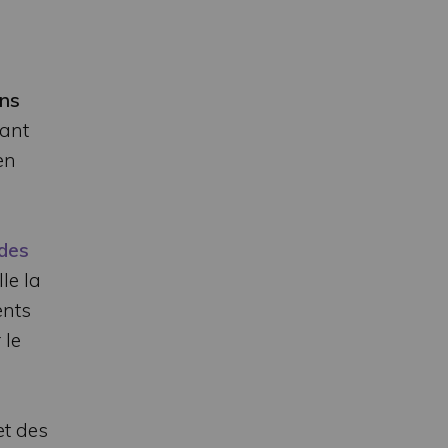
ons
tant
en
 des
lle la
ents
 le
et des