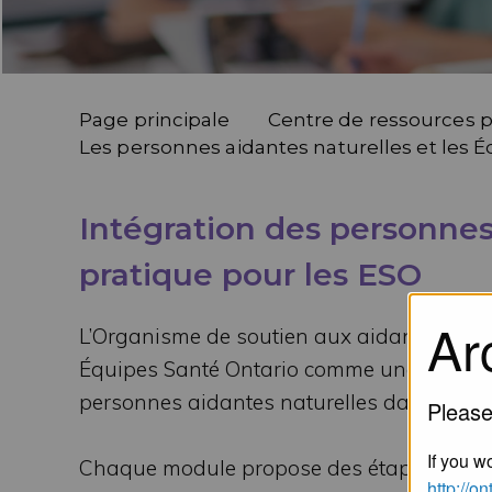
Page principale
Centre de ressources po
Les personnes aidantes naturelles et les 
Intégration des personnes
pratique pour les ESO
Ar
L’Organisme de soutien aux aidants nature
Équipes Santé Ontario comme une ressource 
personnes aidantes naturelles dans tous le
Please
If you wo
Chaque module propose des étapes, des con
http://o