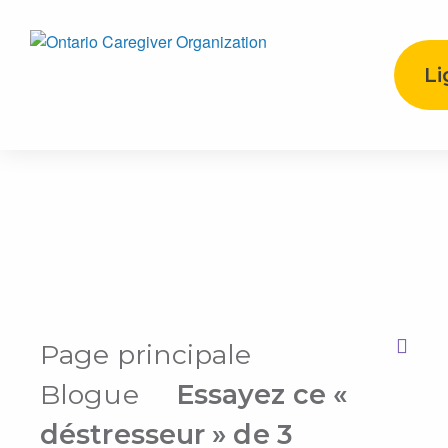
Li
Page principale
Print this Page
Blogue
Essayez ce «
déstresseur » de 3