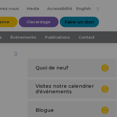
Me
nez-vous
Media
Accessibilité
English
tance
Clavardage
Faire un don
s
Événements
Publications
Contact
Print this Page
Quoi de neuf
Visitez notre calendrier
d'événements
Blogue