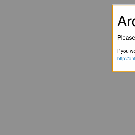
Ar
Please
If you wo
http://o