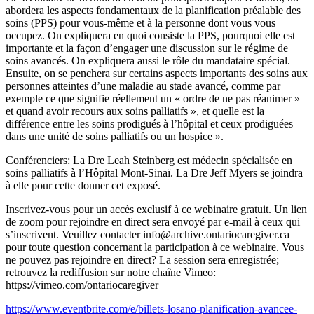
abordera les aspects fondamentaux de la planification préalable des
soins (PPS) pour vous-même et à la personne dont vous vous
occupez. On expliquera en quoi consiste la PPS, pourquoi elle est
importante et la façon d’engager une discussion sur le régime de
soins avancés. On expliquera aussi le rôle du mandataire spécial.
Ensuite, on se penchera sur certains aspects importants des soins aux
personnes atteintes d’une maladie au stade avancé, comme par
exemple ce que signifie réellement un « ordre de ne pas réanimer »
et quand avoir recours aux soins palliatifs », et quelle est la
différence entre les soins prodigués à l’hôpital et ceux prodiguées
dans une unité de soins palliatifs ou un hospice ».
Conférenciers: La Dre Leah Steinberg est médecin spécialisée en
soins palliatifs à l’Hôpital Mont-Sinaї. La Dre Jeff Myers se joindra
à elle pour cette donner cet exposé.
Inscrivez-vous pour un accès exclusif à ce webinaire gratuit. Un lien
de zoom pour rejoindre en direct sera envoyé par e-mail à ceux qui
s’inscrivent. Veuillez contacter info@archive.ontariocaregiver.ca
pour toute question concernant la participation à ce webinaire. Vous
ne pouvez pas rejoindre en direct? La session sera enregistrée;
retrouvez la rediffusion sur notre chaîne Vimeo:
https://vimeo.com/ontariocaregiver
https://www.eventbrite.com/e/billets-losano-planification-avancee-