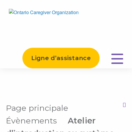
Ligne d’assistance
Page principale
Print this Page
Évènements
Atelier