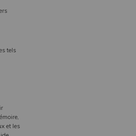
ers
s tels
ir
émoire,
x et les
ide.