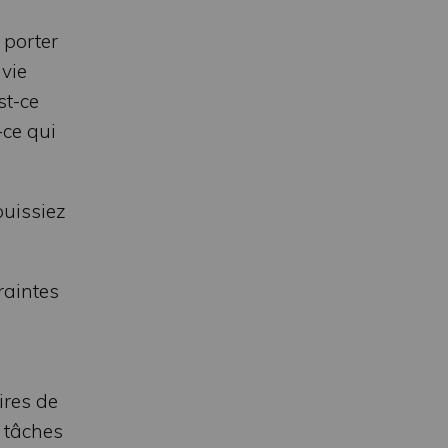
 porter
 vie
st-ce
-ce qui
puissiez
raintes
ires de
s tâches