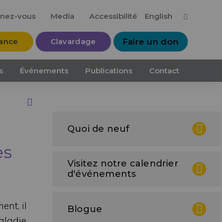
Me
nez-vous
Media
Accessibilité
English
tance
Clavardage
Faire un don
s
Événements
Publications
Contact
e
Print this Page
Quoi de neuf
es
Visitez notre calendrier
d'événements
ent, il
Blogue
aladie