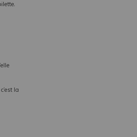
lette.
elle
’est la