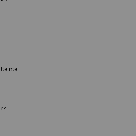
tteinte
des