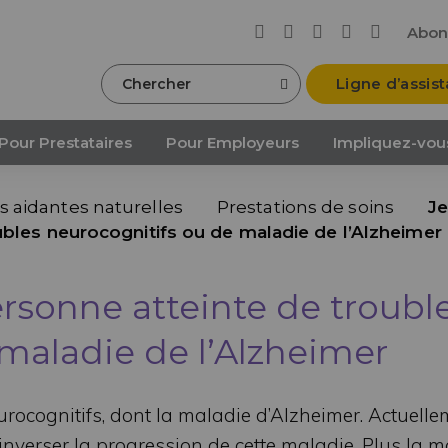
Abon
Chercher
Ligne d’assis
Pour Prestataires
Pour Employeurs
Impliquez-vou
 aidantes naturelles
Prestations de soins
J
bles neurocognitifs ou de maladie de l’Alzheimer
rsonne atteinte de troubl
maladie de l’Alzheimer
rocognitifs, dont la maladie d’Alzheimer. Actuellem
nverser la progression de cette maladie. Plus la m