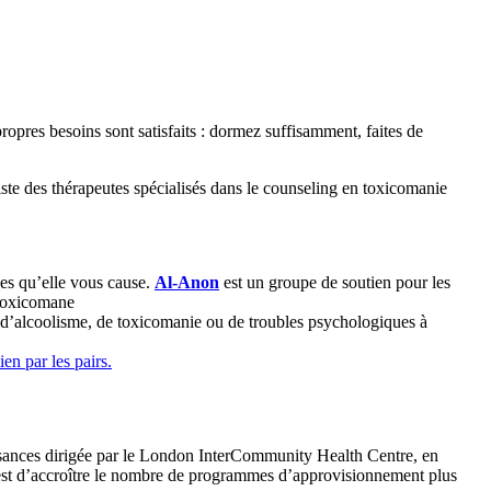
opres besoins sont satisfaits : dormez suffisamment, faites de
ste des thérapeutes spécialisés dans le counseling en toxicomanie
es qu’elle vous cause.
Al-Anon
est un groupe de soutien pour les
 toxicomane
nt d’alcoolisme, de toxicomanie ou de troubles psychologiques à
en par les pairs.
sances dirigée par le London InterCommunity Health Centre, en
f est d’accroître le nombre de programmes d’approvisionnement plus