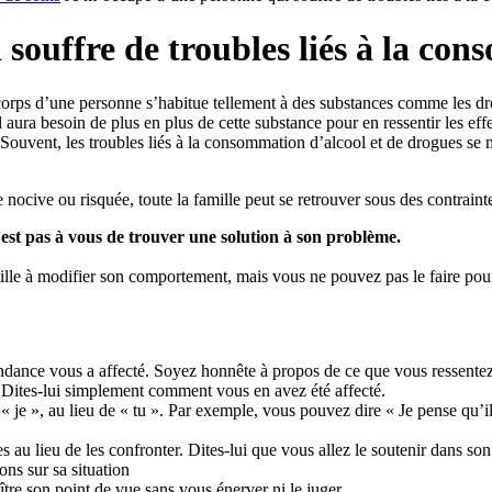
souffre de troubles liés à la co
corps d’une personne s’habitue tellement à des substances comme les dro
aura besoin de plus en plus de cette substance pour en ressentir les eff
. Souvent, les troubles liés à la consommation d’alcool et de drogues 
cive ou risquée, toute la famille peut se retrouver sous des contrainte
est pas à vous de trouver une solution à son problème.
le à modifier son comportement, mais vous ne pouvez pas le faire pour 
ndance vous a affecté. Soyez honnête à propos de ce que vous ressentez 
. Dites-lui simplement comment vous en avez été affecté.
je », au lieu de « tu ». Par exemple, vous pouvez dire « Je pense qu’il s
au lieu de les confronter. Dites-lui que vous allez le soutenir dans s
ons sur sa situation
re son point de vue sans vous énerver ni le juger