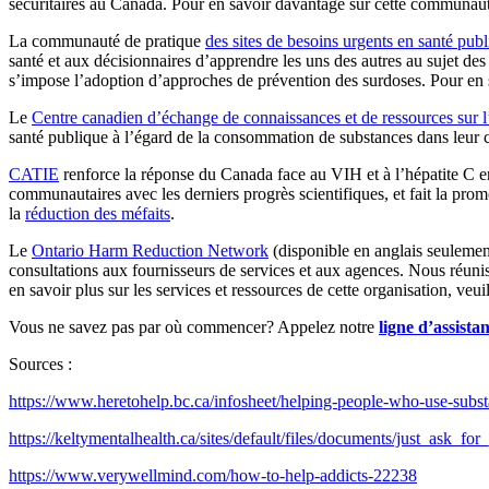
sécuritaires au Canada. Pour en savoir davantage sur cette communaut
La communauté de pratique
des sites de besoins urgents en santé pub
santé et aux décisionnaires d’apprendre les uns des autres au sujet des
s’impose l’adoption d’approches de prévention des surdoses. Pour en 
Le
Centre canadien d’échange de connaissance
s
et de ressources sur 
santé publique à l’égard de la consommation de substances dans leur c
CATIE
renforce la réponse du Canada face au VIH et à l’hépatite C en f
communautaires avec les derniers progrès scientifiques, et fait la pro
la
réduction des méfaits
.
Le
Ontario Harm Reduction Network
(disponible en anglais seulement
consultations aux fournisseurs de services et aux agences. Nous réunis
en savoir plus sur les services et ressources de cette organisation, v
Vous ne savez pas par où commencer? Appelez notre
ligne d’assistan
Sources :
https://www.heretohelp.bc.ca/infosheet/helping-people-who-use-subst
https://keltymentalhealth.ca/sites/default/files/documents/just_ask_f
https://www.verywellmind.com/how-to-help-addicts-22238