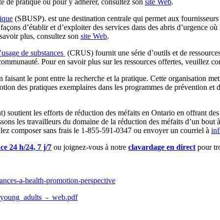
é de pratique ou pour y adhérer, consultez son
site Web
.
lique
(SBUSP). est une destination centrale qui permet aux fournisseurs d
 façons d’établir et d’exploiter des services dans des abris d’urgence où
savoir plus, consultez son
site Web
.
l’usage de substances
(CRUS) fournit une série d’outils et de ressource
ommunauté. Pour en savoir plus sur les ressources offertes, veuillez co
aisant le pont entre la recherche et la pratique. Cette organisation met 
motion des pratiques exemplaires dans les programmes de prévention et de
) soutient les efforts de réduction des méfaits en Ontario en offrant de
sons les travailleurs du domaine de la réduction des méfaits d’un bout à
euillez composer sans frais le 1-855-591-0347 ou envoyer un courriel à
in
ce 24 h/24, 7 j/7
ou joignez-vous à notre
clavardage en direct
pour tr
ances-a-health-promotion-perspective
or_young_adults_-_web.pdf